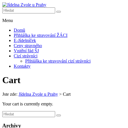
Skip
to
Další web
content
Jídelna
používající
Menu
Zvole
WordPress
u
Domů
Prahy
Přihláška ke stravování ŽÁCI
E-Jídelníček
Ceny stravného
Vnitřní řád ŠJ
Cizí strávníci
Přihláška ke stravování cizí strávníci
Kontakty
Cart
Jste zde:
Jídelna Zvole u Prahy
>
Cart
Your cart is currently empty.
Archivy