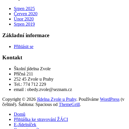
Srpen 2025
Červen 2020
Únor 2020
Srpen 2019
Základní informace
Přihlásit se
Kontakt
Školní jídelna Zvole
Příčná 211
252 45 Zvole u Prahy
Tel.: 774 712 229
email : obedy.zvole@seznam.cz
Copyright © 2026
Jídelna Zvole u Prahy
. Používáme
WordPress
(v
češtině). Šablona: Spacious od
ThemeGrill
.
Domů
Přihláška ke stravování ŽÁCI
E-Jídelníček