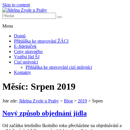
Skip to content
Další web používající WordPress
Jídelna Zvole u Prahy
Menu
Domů
Přihláška ke stravování ŽÁCI
E-Jídelníček
Ceny stravného
Vnitřní řád ŠJ
Cizí strávníci
Přihláška ke stravování cizí strávníci
Kontakty
Měsíc:
Srpen 2019
Jste zde:
Jídelna Zvole u Prahy
>
Blog
>
2019
>
Srpen
Nový způsob objednání jídla
Od začátku letošního školního roku přecházíme na objednávání a