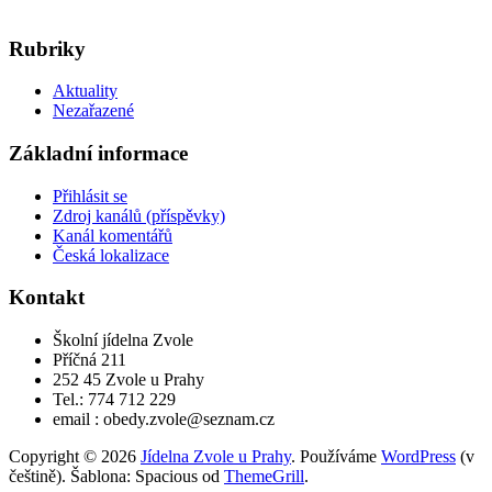
Rubriky
Aktuality
Nezařazené
Základní informace
Přihlásit se
Zdroj kanálů (příspěvky)
Kanál komentářů
Česká lokalizace
Kontakt
Školní jídelna Zvole
Příčná 211
252 45 Zvole u Prahy
Tel.: 774 712 229
email : obedy.zvole@seznam.cz
Copyright © 2026
Jídelna Zvole u Prahy
. Používáme
WordPress
(v
češtině). Šablona: Spacious od
ThemeGrill
.