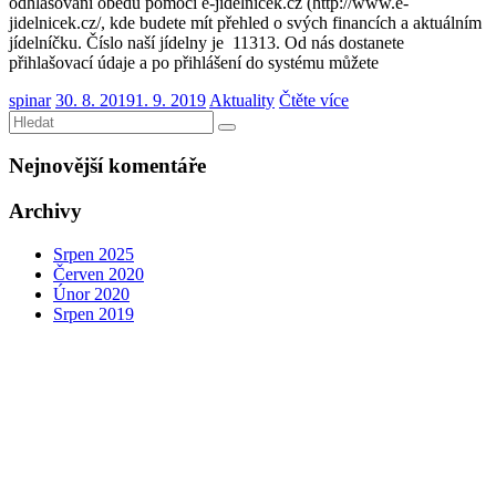
odhlašování obědů pomocí e-jidelnicek.cz (http://www.e-
jidelnicek.cz/, kde budete mít přehled o svých financích a aktuálním
jídelníčku. Číslo naší jídelny je 11313. Od nás dostanete
přihlašovací údaje a po přihlášení do systému můžete
spinar
30. 8. 2019
1. 9. 2019
Aktuality
Čtěte více
Nejnovější komentáře
Archivy
Srpen 2025
Červen 2020
Únor 2020
Srpen 2019