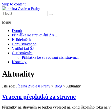
Skip to content
Další web používající WordPress
Jídelna Zvole u Prahy
Menu
Domů
Přihláška ke stravování ŽÁCI
E-Jídelníček
Ceny stravného
Vnitřní řád ŠJ
Cizí strávníci
Přihláška ke stravování cizí strávníci
Kontakty
Aktuality
Jste zde:
Jídelna Zvole u Prahy
>
Blog
>
Aktuality
Vracení přeplatků za stravné
Přeplatky na stravném se budou vyplácet na konci školního roku na vy