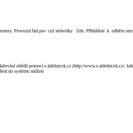
seniory. Provozní řád pro cizí strávníky Zde. Přihlášení k odběru str
šování obědů pomocí e-jidelnicek.cz (http://www.e-jidelnicek.cz/, kde 
lášení do systému můžete