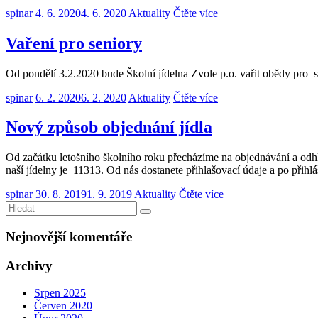
spinar
4. 6. 2020
4. 6. 2020
Aktuality
Čtěte více
Vaření pro seniory
Od pondělí 3.2.2020 bude Školní jídelna Zvole p.o. vařit obědy pro 
spinar
6. 2. 2020
6. 2. 2020
Aktuality
Čtěte více
Nový způsob objednání jídla
Od začátku letošního školního roku přecházíme na objednávání a odhla
naší jídelny je 11313. Od nás dostanete přihlašovací údaje a po přih
spinar
30. 8. 2019
1. 9. 2019
Aktuality
Čtěte více
Nejnovější komentáře
Archivy
Srpen 2025
Červen 2020