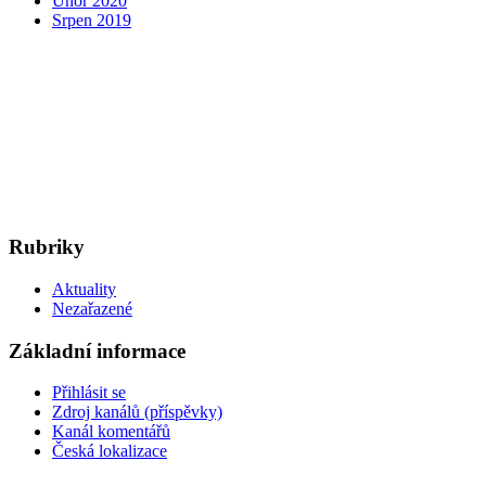
Únor 2020
Srpen 2019
Rubriky
Aktuality
Nezařazené
Základní informace
Přihlásit se
Zdroj kanálů (příspěvky)
Kanál komentářů
Česká lokalizace