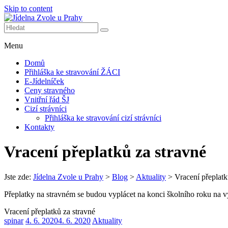
Skip to content
Další web používající WordPress
Jídelna Zvole u Prahy
Menu
Domů
Přihláška ke stravování ŽÁCI
E-Jídelníček
Ceny stravného
Vnitřní řád ŠJ
Cizí strávníci
Přihláška ke stravování cizí strávníci
Kontakty
Vracení přeplatků za stravné
Jste zde:
Jídelna Zvole u Prahy
>
Blog
>
Aktuality
>
Vracení přeplatk
Přeplatky na stravném se budou vyplácet na konci školního roku na vy
Vracení přeplatků za stravné
spinar
4. 6. 2020
4. 6. 2020
Aktuality