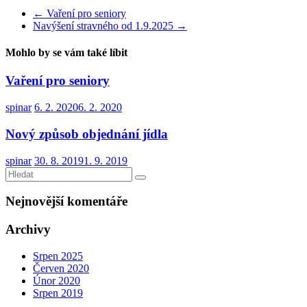
←
Vaření pro seniory
Navýšení stravného od 1.9.2025
→
Mohlo by se vám také líbit
Vaření pro seniory
spinar
6. 2. 2020
6. 2. 2020
Nový způsob objednání jídla
spinar
30. 8. 2019
1. 9. 2019
Nejnovější komentáře
Archivy
Srpen 2025
Červen 2020
Únor 2020
Srpen 2019