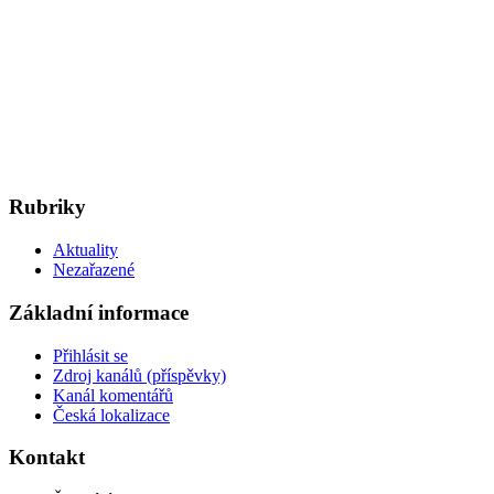
Rubriky
Aktuality
Nezařazené
Základní informace
Přihlásit se
Zdroj kanálů (příspěvky)
Kanál komentářů
Česká lokalizace
Kontakt