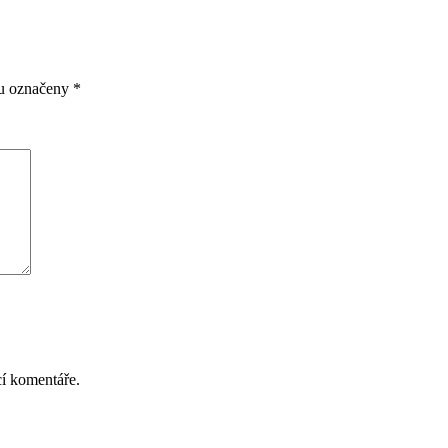
ou označeny
*
cí komentáře.