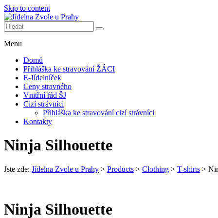
Skip to content
Další web používající WordPress
Jídelna Zvole u Prahy
Menu
Domů
Přihláška ke stravování ŽÁCI
E-Jídelníček
Ceny stravného
Vnitřní řád ŠJ
Cizí strávníci
Přihláška ke stravování cizí strávníci
Kontakty
Ninja Silhouette
Jste zde:
Jídelna Zvole u Prahy
>
Products
>
Clothing
>
T-shirts
>
Nin
Ninja Silhouette