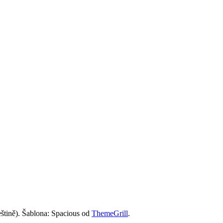
štině). Šablona: Spacious od
ThemeGrill
.