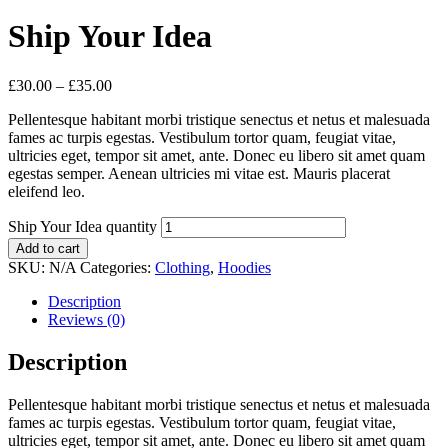
Ship Your Idea
£
30.00
–
£
35.00
Pellentesque habitant morbi tristique senectus et netus et malesuada
fames ac turpis egestas. Vestibulum tortor quam, feugiat vitae,
ultricies eget, tempor sit amet, ante. Donec eu libero sit amet quam
egestas semper. Aenean ultricies mi vitae est. Mauris placerat
eleifend leo.
Ship Your Idea quantity
Add to cart
SKU:
N/A
Categories:
Clothing
,
Hoodies
Description
Reviews (0)
Description
Pellentesque habitant morbi tristique senectus et netus et malesuada
fames ac turpis egestas. Vestibulum tortor quam, feugiat vitae,
ultricies eget, tempor sit amet, ante. Donec eu libero sit amet quam