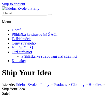
Skip to content
Další web používající WordPress
Jídelna Zvole u Prahy
Menu
Domů
Přihláška ke stravování ŽÁCI
E-Jídelníček
Ceny stravného
Vnitřní řád ŠJ
Cizí strávníci
Přihláška ke stravování cizí strávníci
Kontakty
Ship Your Idea
Jste zde:
Jídelna Zvole u Prahy
>
Products
>
Clothing
>
Hoodies
>
Ship Your Idea
Sale!