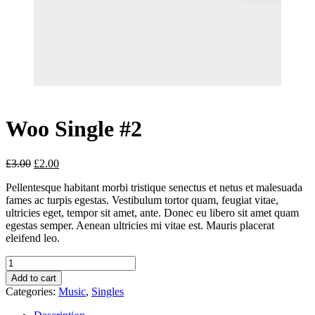
Woo Single #2
£
3.00
£
2.00
Pellentesque habitant morbi tristique senectus et netus et malesuada
fames ac turpis egestas. Vestibulum tortor quam, feugiat vitae,
ultricies eget, tempor sit amet, ante. Donec eu libero sit amet quam
egestas semper. Aenean ultricies mi vitae est. Mauris placerat
eleifend leo.
Woo
Single
Add to cart
#2
Categories:
Music
,
Singles
quantity