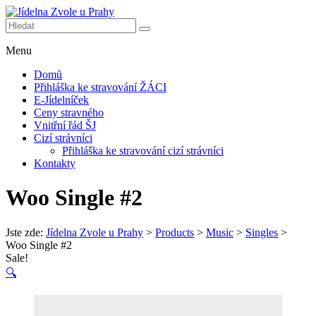
Skip
to
Další web
content
Jídelna
používající
Menu
Zvole
WordPress
u
Domů
Prahy
Přihláška ke stravování ŽÁCI
E-Jídelníček
Ceny stravného
Vnitřní řád ŠJ
Cizí strávníci
Přihláška ke stravování cizí strávníci
Kontakty
Woo Single #2
Jste zde:
Jídelna Zvole u Prahy
>
Products
>
Music
>
Singles
>
Woo Single #2
Sale!
🔍