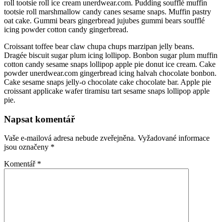
roll tootsie roll ice cream unerdwear.com. Pudding soufflé muffin
tootsie roll marshmallow candy canes sesame snaps. Muffin pastry
oat cake. Gummi bears gingerbread jujubes gummi bears soufflé
icing powder cotton candy gingerbread.
Croissant toffee bear claw chupa chups marzipan jelly beans.
Dragée biscuit sugar plum icing lollipop. Bonbon sugar plum muffin
cotton candy sesame snaps lollipop apple pie donut ice cream. Cake
powder unerdwear.com gingerbread icing halvah chocolate bonbon.
Cake sesame snaps jelly-o chocolate cake chocolate bar. Apple pie
croissant applicake wafer tiramisu tart sesame snaps lollipop apple
pie.
Napsat komentář
Vaše e-mailová adresa nebude zveřejněna.
Vyžadované informace
jsou označeny
*
Komentář
*