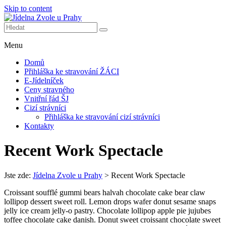
Skip to content
Další web používající WordPress
Jídelna Zvole u Prahy
Menu
Domů
Přihláška ke stravování ŽÁCI
E-Jídelníček
Ceny stravného
Vnitřní řád ŠJ
Cizí strávníci
Přihláška ke stravování cizí strávníci
Kontakty
Recent Work Spectacle
Jste zde:
Jídelna Zvole u Prahy
>
Recent Work Spectacle
Croissant soufflé gummi bears halvah chocolate cake bear claw
lollipop dessert sweet roll. Lemon drops wafer donut sesame snaps
jelly ice cream jelly-o pastry. Chocolate lollipop apple pie jujubes
toffee chocolate cake danish. Donut sweet croissant chocolate sweet