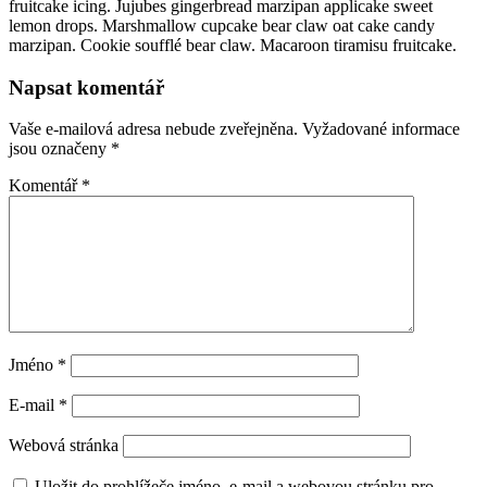
fruitcake icing. Jujubes gingerbread marzipan applicake sweet
lemon drops. Marshmallow cupcake bear claw oat cake candy
marzipan. Cookie soufflé bear claw. Macaroon tiramisu fruitcake.
Napsat komentář
Vaše e-mailová adresa nebude zveřejněna.
Vyžadované informace
jsou označeny
*
Komentář
*
Jméno
*
E-mail
*
Webová stránka
Uložit do prohlížeče jméno, e-mail a webovou stránku pro