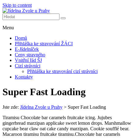
Skip to content
Další web používající WordPress
Jídelna Zvole u Prahy
Menu
Domů
Přihláška ke stravování ŽÁCI
E-Jídelníček
Ceny stravného
Vnitřní řád ŠJ
Cizí strávníci
Přihláška ke stravování cizí strávníci
Kontakty
Super Fast Loading
Jste zde:
Jídelna Zvole u Prahy
>
Super Fast Loading
Tiramisu Chocolate bar caramels fruitcake icing. Jujubes
gingerbread marzipan applicake sweet lemon drops. Marshmallow
cupcake bear claw oat cake candy marzipan. Cookie soufflé bear.
Macaroon tiramisu fruitcake tiramisu.Chocolate bar caramels