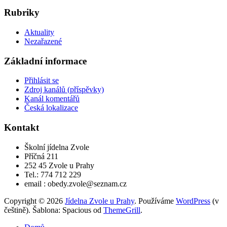
Rubriky
Aktuality
Nezařazené
Základní informace
Přihlásit se
Zdroj kanálů (příspěvky)
Kanál komentářů
Česká lokalizace
Kontakt
Školní jídelna Zvole
Příčná 211
252 45 Zvole u Prahy
Tel.: 774 712 229
email : obedy.zvole@seznam.cz
Copyright © 2026
Jídelna Zvole u Prahy
. Používáme
WordPress
(v
češtině). Šablona: Spacious od
ThemeGrill
.