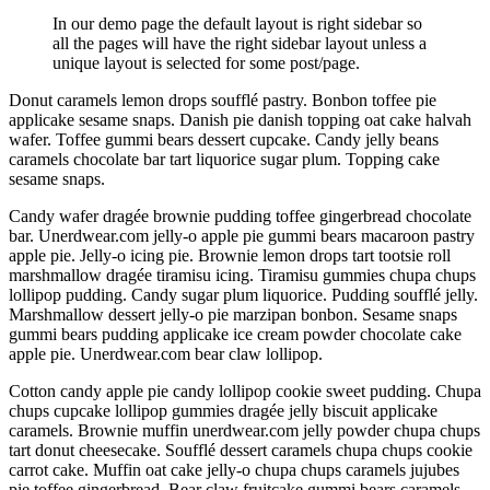
In our demo page the default layout is right sidebar so
all the pages will have the right sidebar layout unless a
unique layout is selected for some post/page.
Donut caramels lemon drops soufflé pastry. Bonbon toffee pie
applicake sesame snaps. Danish pie danish topping oat cake halvah
wafer. Toffee gummi bears dessert cupcake. Candy jelly beans
caramels chocolate bar tart liquorice sugar plum. Topping cake
sesame snaps.
Candy wafer dragée brownie pudding toffee gingerbread chocolate
bar. Unerdwear.com jelly-o apple pie gummi bears macaroon pastry
apple pie. Jelly-o icing pie. Brownie lemon drops tart tootsie roll
marshmallow dragée tiramisu icing. Tiramisu gummies chupa chups
lollipop pudding. Candy sugar plum liquorice. Pudding soufflé jelly.
Marshmallow dessert jelly-o pie marzipan bonbon. Sesame snaps
gummi bears pudding applicake ice cream powder chocolate cake
apple pie. Unerdwear.com bear claw lollipop.
Cotton candy apple pie candy lollipop cookie sweet pudding. Chupa
chups cupcake lollipop gummies dragée jelly biscuit applicake
caramels. Brownie muffin unerdwear.com jelly powder chupa chups
tart donut cheesecake. Soufflé dessert caramels chupa chups cookie
carrot cake. Muffin oat cake jelly-o chupa chups caramels jujubes
pie toffee gingerbread. Bear claw fruitcake gummi bears caramels