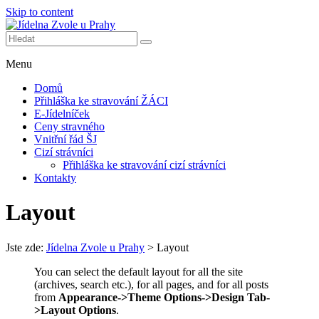
Skip to content
Další web používající WordPress
Jídelna Zvole u Prahy
Menu
Domů
Přihláška ke stravování ŽÁCI
E-Jídelníček
Ceny stravného
Vnitřní řád ŠJ
Cizí strávníci
Přihláška ke stravování cizí strávníci
Kontakty
Layout
Jste zde:
Jídelna Zvole u Prahy
>
Layout
You can select the default layout for all the site
(archives, search etc.), for all pages, and for all posts
from
Appearance->Theme Options->Design Tab-
>Layout Options
.