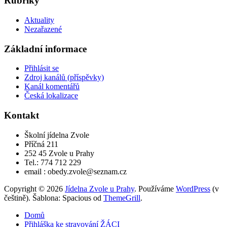
Rubriky
Aktuality
Nezařazené
Základní informace
Přihlásit se
Zdroj kanálů (příspěvky)
Kanál komentářů
Česká lokalizace
Kontakt
Školní jídelna Zvole
Příčná 211
252 45 Zvole u Prahy
Tel.: 774 712 229
email : obedy.zvole@seznam.cz
Copyright © 2026
Jídelna Zvole u Prahy
. Používáme
WordPress
(v
češtině). Šablona: Spacious od
ThemeGrill
.
Domů
Přihláška ke stravování ŽÁCI